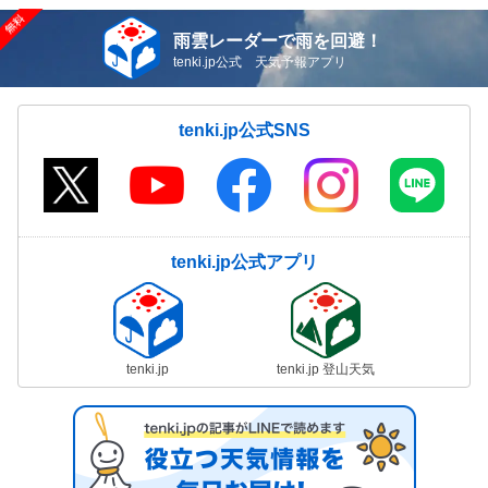
雨雲レーダーで雨を回避！
tenki.jp公式 天気予報アプリ
tenki.jp公式SNS
tenki.jp公式アプリ
tenki.jp
tenki.jp 登山天気