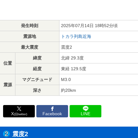
発生時刻
2025年07月14日 18時52分頃
震源地
トカラ列島近海
最大震度
震度2
緯度
北緯 29.3度
位置
経度
東経 129.5度
マグニチュード
M3.0
震源
深さ
約20km
X
Facebook
LINE
(旧twitter)
震度2