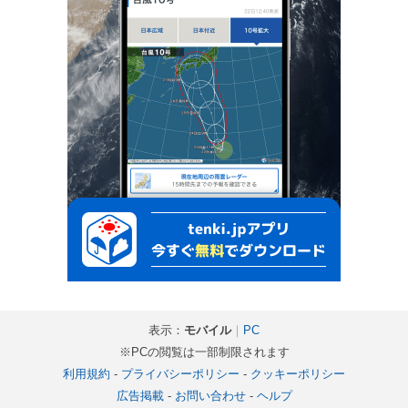
表示：
モバイル
｜
PC
※PCの閲覧は一部制限されます
利用規約
-
プライバシーポリシー
-
クッキーポリシー
広告掲載
-
お問い合わせ
-
ヘルプ