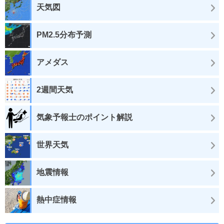
天気図
PM2.5分布予測
アメダス
2週間天気
気象予報士のポイント解説
世界天気
地震情報
熱中症情報