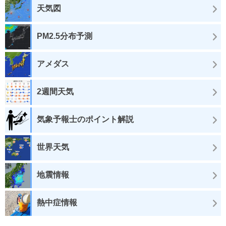
天気図
PM2.5分布予測
アメダス
2週間天気
気象予報士のポイント解説
世界天気
地震情報
熱中症情報