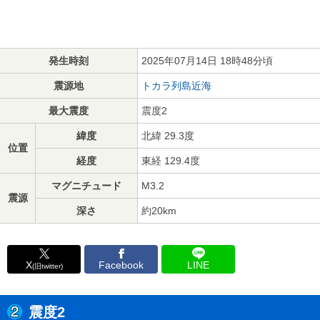
発生時刻
2025年07月14日 18時48分頃
震源地
トカラ列島近海
最大震度
震度2
緯度
北緯 29.3度
位置
経度
東経 129.4度
マグニチュード
M3.2
震源
深さ
約20km
X
Facebook
LINE
(旧twitter)
震度2