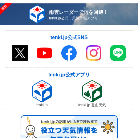
雨雲レーダーで雨を回避！
tenki.jp公式 天気予報アプリ
tenki.jp公式SNS
tenki.jp公式アプリ
tenki.jp
tenki.jp 登山天気