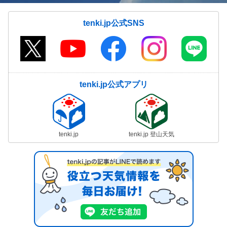
tenki.jp公式SNS
tenki.jp公式アプリ
tenki.jp
tenki.jp 登山天気