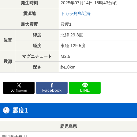
発生時刻
2025年07月14日 18時43分頃
震源地
トカラ列島近海
最大震度
震度1
緯度
北緯 29.3度
位置
経度
東経 129.5度
マグニチュード
M2.5
震源
深さ
約10km
X
Facebook
LINE
(旧twitter)
震度1
鹿児島県
鹿児島十島村