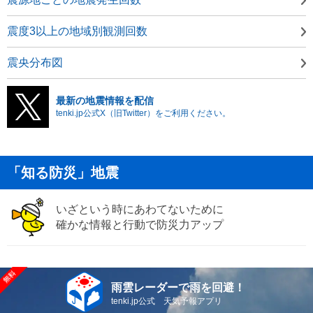
震度3以上の地域別観測回数
震央分布図
最新の地震情報を配信
tenki.jp公式X（旧Twitter）をご利用ください。
「知る防災」地震
いざという時にあわてないために
確かな情報と行動で防災力アップ
雨雲レーダーで雨を回避！
tenki.jp公式 天気予報アプリ