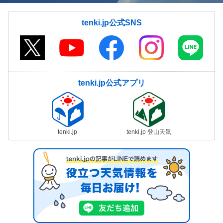
tenki.jp公式SNS
tenki.jp公式アプリ
tenki.jp
tenki.jp 登山天気