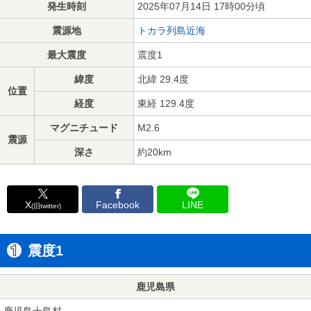
発生時刻
2025年07月14日 17時00分頃
震源地
トカラ列島近海
最大震度
震度1
緯度
北緯 29.4度
位置
経度
東経 129.4度
マグニチュード
M2.6
震源
深さ
約20km
X
Facebook
LINE
(旧twitter)
震度1
鹿児島県
鹿児島十島村