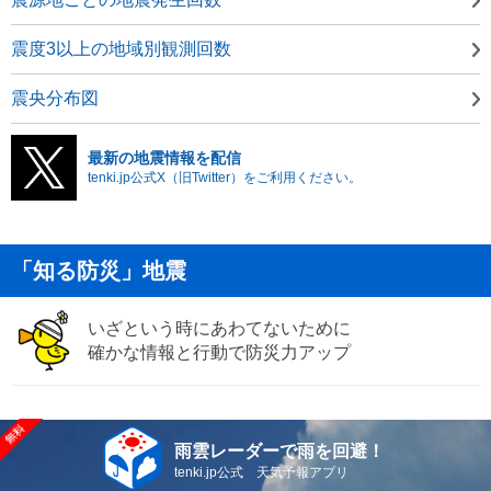
震度3以上の地域別観測回数
震央分布図
最新の地震情報を配信
tenki.jp公式X（旧Twitter）をご利用ください。
「知る防災」地震
いざという時にあわてないために
確かな情報と行動で防災力アップ
雨雲レーダーで雨を回避！
tenki.jp公式 天気予報アプリ