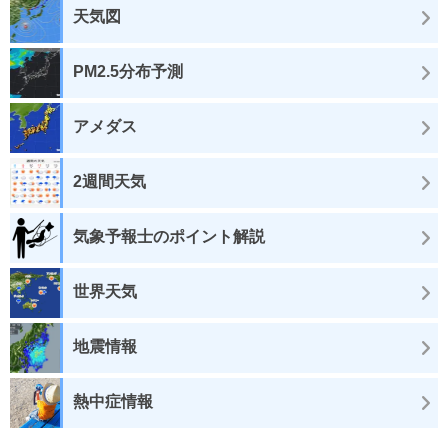
天気図
PM2.5分布予測
アメダス
2週間天気
気象予報士のポイント解説
世界天気
地震情報
熱中症情報