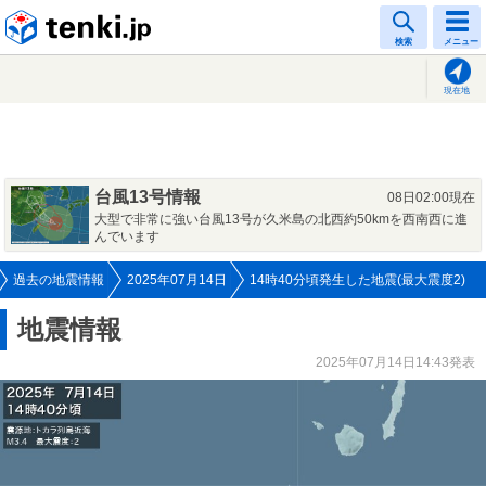
tenki.jp
検索
メニュー
現在地
台風13号情報
08日02:00現在
大型で非常に強い台風13号が久米島の北西約50kmを西南西に進
んでいます
過去の地震情報
2025年07月14日
14時40分頃発生した地震(最大震度2)
地震情報
2025年07月14日14:43発表