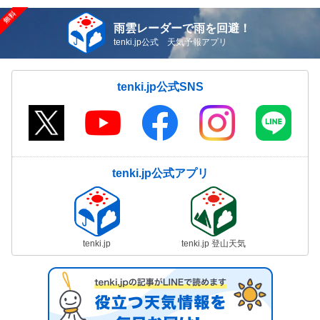
雨雲レーダーで雨を回避！
tenki.jp公式 天気予報アプリ
tenki.jp公式SNS
tenki.jp公式アプリ
tenki.jp
tenki.jp 登山天気