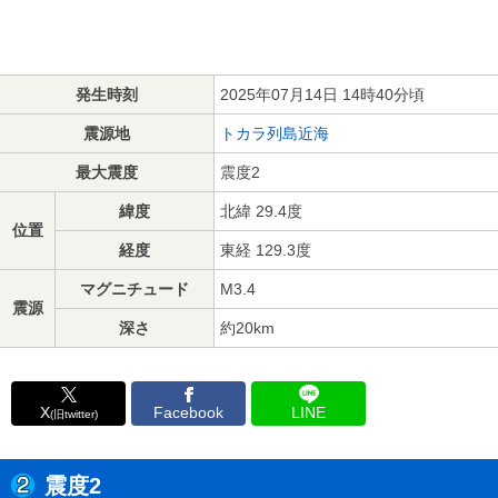
発生時刻
2025年07月14日 14時40分頃
震源地
トカラ列島近海
最大震度
震度2
緯度
北緯 29.4度
位置
経度
東経 129.3度
マグニチュード
M3.4
震源
深さ
約20km
X
Facebook
LINE
(旧twitter)
震度2