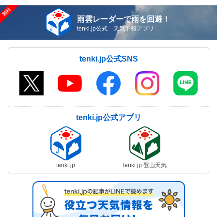
雨雲レーダーで雨を回避！
tenki.jp公式 天気予報アプリ
tenki.jp公式SNS
tenki.jp公式アプリ
tenki.jp
tenki.jp 登山天気