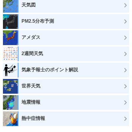
天気図
PM2.5分布予測
アメダス
2週間天気
気象予報士のポイント解説
世界天気
地震情報
熱中症情報