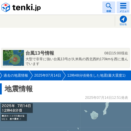
tenki.jp
検索
メニュー
現在地
台風13号情報
08日15:00現在
大型で非常に強い台風13号が久米島の西北西約170kmを西に進ん
でいます
過去の地震情報
2025年07月14日
12時48分頃発生した地震(最大震度1)
地震情報
2025年07月14日12:51発表