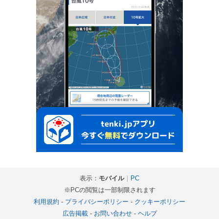
表示：
モバイル
｜
PC
※PCの閲覧は一部制限されます
利用規約
-
プライバシーポリシー
-
クッキーポリシー
広告掲載
-
お問い合わせ
-
ヘルプ