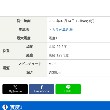
発生時刻
2025年07月14日 12時48分頃
震源地
トカラ列島近海
最大震度
震度1
緯度
北緯 29.2度
位置
経度
東経 129.3度
マグニチュード
M2.6
震源
深さ
約30km
X
Facebook
LINE
(旧twitter)
震度1