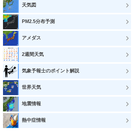
天気図
PM2.5分布予測
アメダス
2週間天気
気象予報士のポイント解説
世界天気
地震情報
熱中症情報