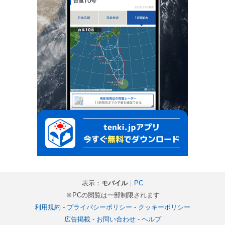
表示：
モバイル
｜
PC
※PCの閲覧は一部制限されます
利用規約
-
プライバシーポリシー
-
クッキーポリシー
広告掲載
-
お問い合わせ
-
ヘルプ