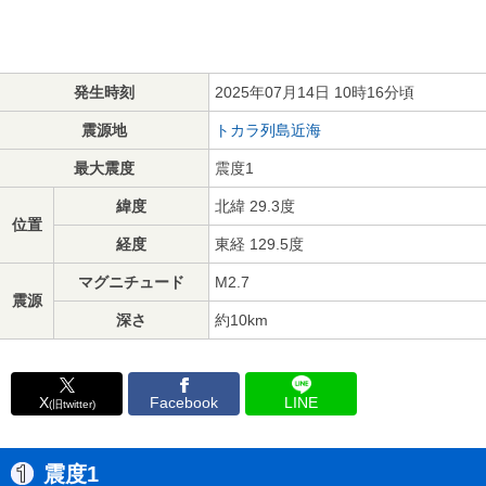
発生時刻
2025年07月14日 10時16分頃
震源地
トカラ列島近海
最大震度
震度1
緯度
北緯 29.3度
位置
経度
東経 129.5度
マグニチュード
M2.7
震源
深さ
約10km
X
Facebook
LINE
(旧twitter)
震度1