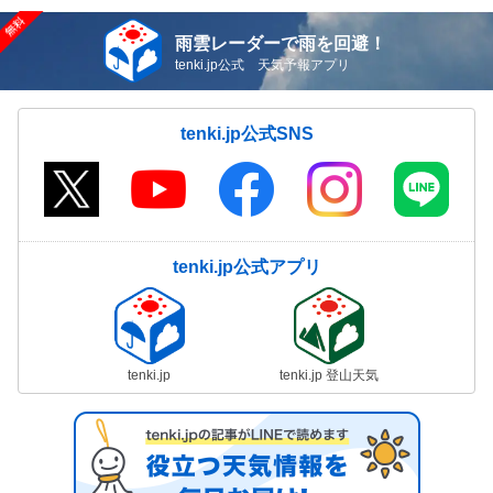
雨雲レーダーで雨を回避！
tenki.jp公式 天気予報アプリ
tenki.jp公式SNS
tenki.jp公式アプリ
tenki.jp
tenki.jp 登山天気