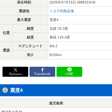
発生時刻
2025年07月14日 08時32分頃
震源地
トカラ列島近海
最大震度
震度4
緯度
北緯 29.3度
位置
経度
東経 129.4度
マグニチュード
M4.2
震源
深さ
約20km
X
Facebook
LINE
(旧twitter)
震度4
鹿児島県
鹿児島十島村