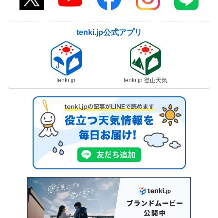
tenki.jp公式アプリ
tenki.jp
tenki.jp 登山天気