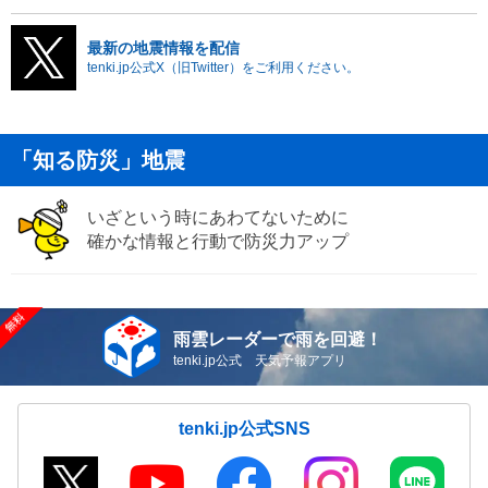
最新の地震情報を配信
tenki.jp公式X（旧Twitter）をご利用ください。
「知る防災」地震
いざという時にあわてないために
確かな情報と行動で防災力アップ
雨雲レーダーで雨を回避！
tenki.jp公式 天気予報アプリ
tenki.jp公式SNS