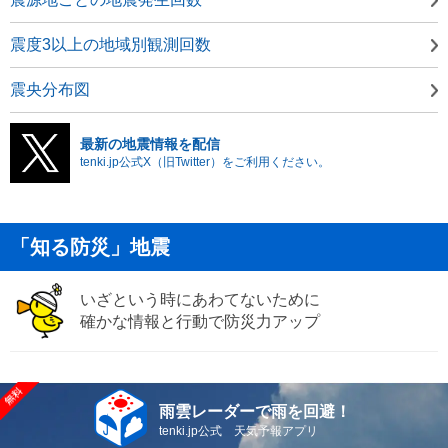
震度3以上の地域別観測回数
震央分布図
最新の地震情報を配信
tenki.jp公式X（旧Twitter）をご利用ください。
「知る防災」地震
いざという時にあわてないために
確かな情報と行動で防災力アップ
雨雲レーダーで雨を回避！
tenki.jp公式 天気予報アプリ