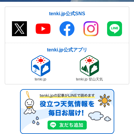
tenki.jp公式SNS
tenki.jp公式アプリ
tenki.jp
tenki.jp 登山天気