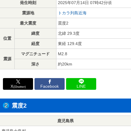
発生時刻
2025年07月14日 07時42分頃
震源地
トカラ列島近海
最大震度
震度2
緯度
北緯 29.3度
位置
経度
東経 129.4度
マグニチュード
M2.8
震源
深さ
約20km
X
Facebook
LINE
(旧twitter)
震度2
鹿児島県
鹿児島十島村