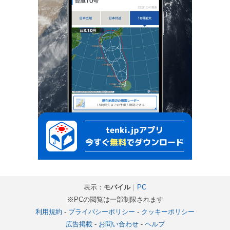
表示：
モバイル
｜
PC
※PCの閲覧は一部制限されます
利用規約
-
プライバシーポリシー
-
クッキーポリシー
広告掲載
-
お問い合わせ
-
ヘルプ