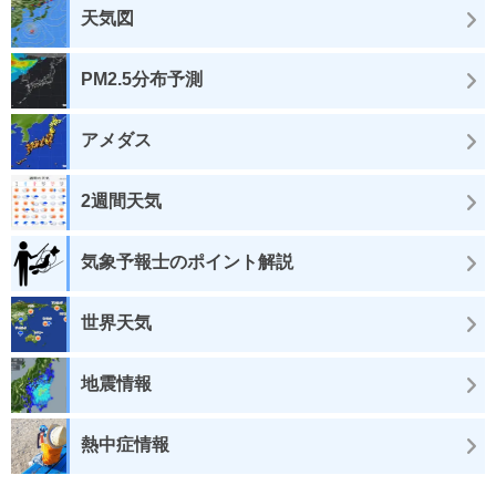
天気図
PM2.5分布予測
アメダス
2週間天気
気象予報士のポイント解説
世界天気
地震情報
熱中症情報