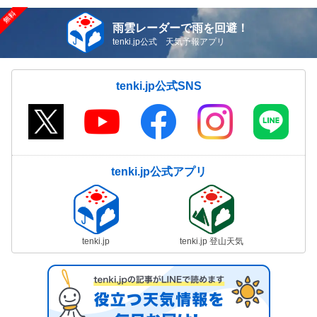
雨雲レーダーで雨を回避！
tenki.jp公式 天気予報アプリ
tenki.jp公式SNS
tenki.jp公式アプリ
tenki.jp
tenki.jp 登山天気