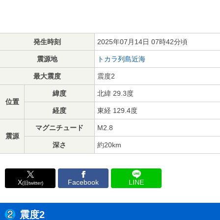
発生時刻
2025年07月14日 07時42分頃
震源地
トカラ列島近海
最大震度
震度2
緯度
北緯 29.3度
位置
経度
東経 129.4度
マグニチュード
M2.8
震源
深さ
約20km
X
Facebook
LINE
(旧twitter)
震度2