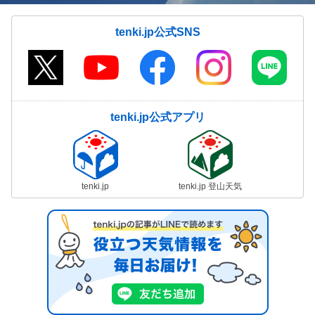
tenki.jp公式SNS
tenki.jp公式アプリ
tenki.jp
tenki.jp 登山天気