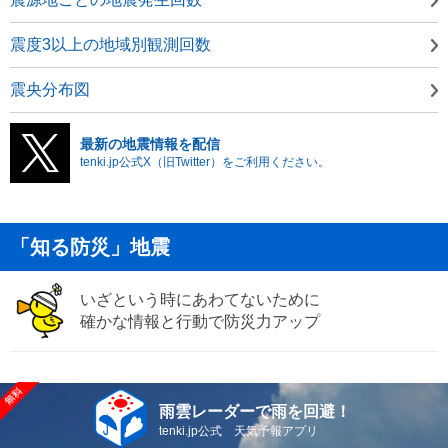
震度3以上の地域別観測回数
震央分布図
最新の地震情報を配信
tenki.jp公式X（旧Twitter）をご利用ください。
「知る防災」地震
いざという時にあわてないために
確かな情報と行動で防災力アップ
雨雲レーダーで雨を回避！
tenki.jp公式 天気予報アプリ