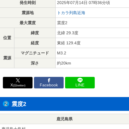
発生時刻
2025年07月14日 07時36分頃
震源地
トカラ列島近海
最大震度
震度2
緯度
北緯 29.3度
位置
経度
東経 129.4度
マグニチュード
M3.2
震源
深さ
約20km
X
Facebook
LINE
(旧twitter)
震度2
鹿児島県
鹿児島十島村