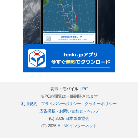
表示：
モバイル
｜
PC
※PCの閲覧は一部制限されます
利用規約
-
プライバシーポリシー
-
クッキーポリシー
広告掲載
-
お問い合わせ
-
ヘルプ
(C) 2026
日本気象協会
(C) 2026
ALiNKインターネット