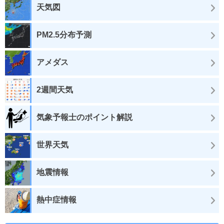
天気図
PM2.5分布予測
アメダス
2週間天気
気象予報士のポイント解説
世界天気
地震情報
熱中症情報