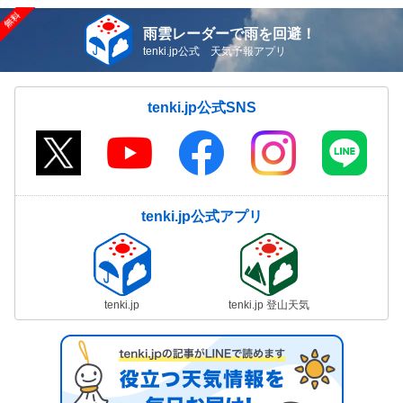
雨雲レーダーで雨を回避！
tenki.jp公式 天気予報アプリ
tenki.jp公式SNS
tenki.jp公式アプリ
tenki.jp
tenki.jp 登山天気