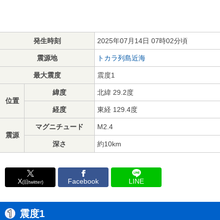
発生時刻
2025年07月14日 07時02分頃
震源地
トカラ列島近海
最大震度
震度1
緯度
北緯 29.2度
位置
経度
東経 129.4度
マグニチュード
M2.4
震源
深さ
約10km
X
Facebook
LINE
(旧twitter)
震度1