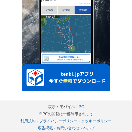
表示：
モバイル
｜
PC
※PCの閲覧は一部制限されます
利用規約
-
プライバシーポリシー
-
クッキーポリシー
広告掲載
-
お問い合わせ
-
ヘルプ