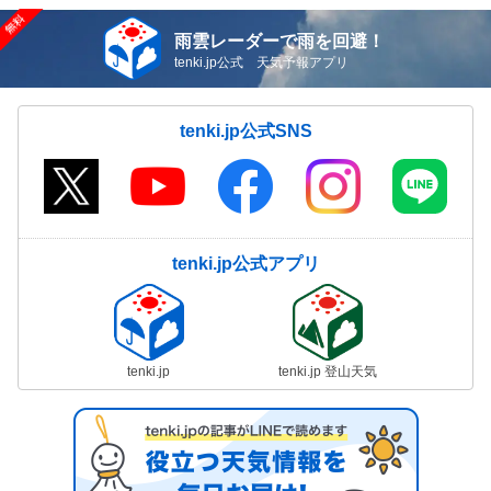
雨雲レーダーで雨を回避！
tenki.jp公式 天気予報アプリ
tenki.jp公式SNS
tenki.jp公式アプリ
tenki.jp
tenki.jp 登山天気