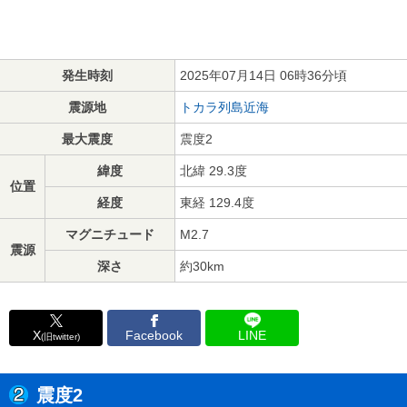
発生時刻
2025年07月14日 06時36分頃
震源地
トカラ列島近海
最大震度
震度2
緯度
北緯 29.3度
位置
経度
東経 129.4度
マグニチュード
M2.7
震源
深さ
約30km
X
Facebook
LINE
(旧twitter)
震度2