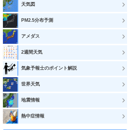
天気図
PM2.5分布予測
アメダス
2週間天気
気象予報士のポイント解説
世界天気
地震情報
熱中症情報