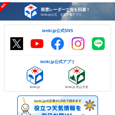
雨雲レーダーで雨を回避！
tenki.jp公式 天気予報アプリ
tenki.jp公式SNS
tenki.jp公式アプリ
tenki.jp
tenki.jp 登山天気