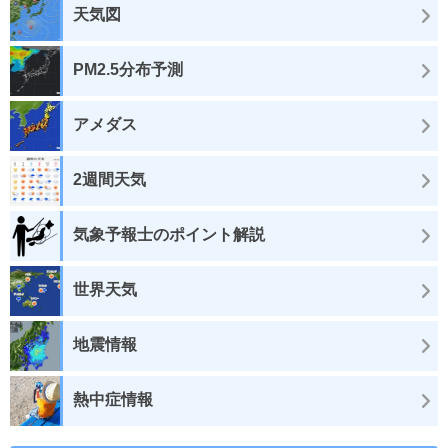
天気図
PM2.5分布予測
アメダス
2週間天気
気象予報士のポイント解説
世界天気
地震情報
熱中症情報