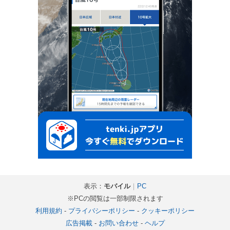
表示：
モバイル
｜
PC
※PCの閲覧は一部制限されます
利用規約
-
プライバシーポリシー
-
クッキーポリシー
広告掲載
-
お問い合わせ
-
ヘルプ