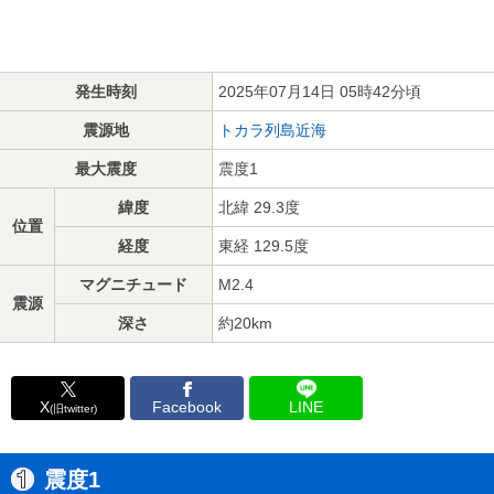
発生時刻
2025年07月14日 05時42分頃
震源地
トカラ列島近海
最大震度
震度1
緯度
北緯 29.3度
位置
経度
東経 129.5度
マグニチュード
M2.4
震源
深さ
約20km
X
Facebook
LINE
(旧twitter)
震度1