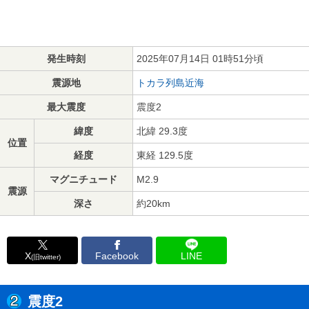
発生時刻
2025年07月14日 01時51分頃
震源地
トカラ列島近海
最大震度
震度2
緯度
北緯 29.3度
位置
経度
東経 129.5度
マグニチュード
M2.9
震源
深さ
約20km
X
Facebook
LINE
(旧twitter)
震度2