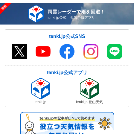
雨雲レーダーで雨を回避！
tenki.jp公式 天気予報アプリ
tenki.jp公式SNS
tenki.jp公式アプリ
tenki.jp
tenki.jp 登山天気