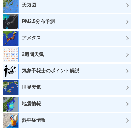
天気図
PM2.5分布予測
アメダス
2週間天気
気象予報士のポイント解説
世界天気
地震情報
熱中症情報