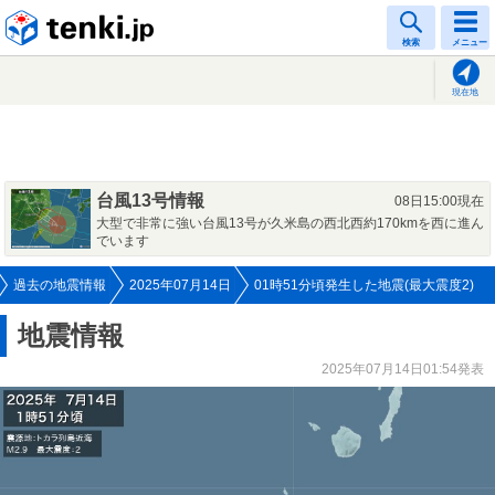
tenki.jp
検索
メニュー
現在地
台風13号情報
08日15:00現在
大型で非常に強い台風13号が久米島の西北西約170kmを西に進ん
でいます
過去の地震情報
2025年07月14日
01時51分頃発生した地震(最大震度2)
地震情報
2025年07月14日01:54発表