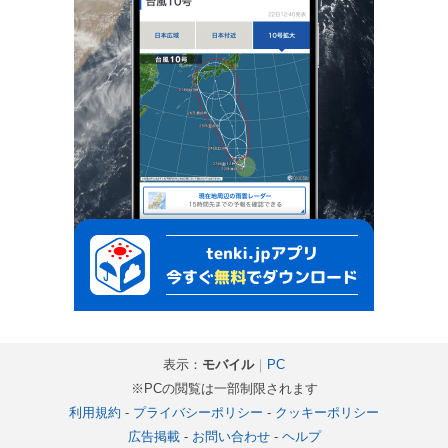
表示：
モバイル
｜
PC
※PCの閲覧は一部制限されます
利用規約
-
プライバシーポリシー
-
クッキーポリシー
広告掲載
-
お問い合わせ
-
ヘルプ