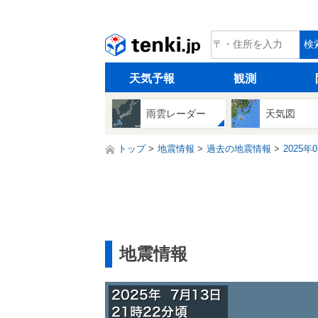
tenki.jp
検
天気予報
観測
雨雲レーダー
天気図
トップ
地震情報
過去の地震情報
2025年
地震情報