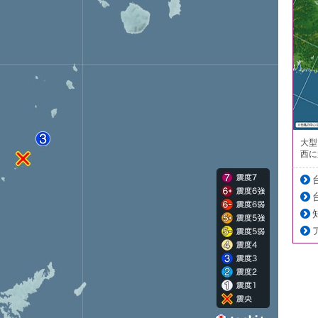
大型
西に