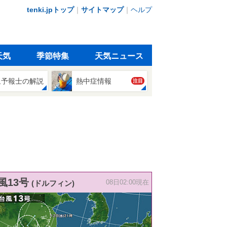
tenki.jpトップ
｜
サイトマップ
｜
ヘルプ
天気
季節特集
天気ニュース
象予報士の解説
熱中症情報
注目
風13号
(ドルフィン)
08日02:00現在