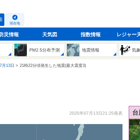
索
現在地
防災情報
天気図
指数情報
レジャー
PM2.5分布予測
地震情報
気
07月13日
21時22分頃発生した地震(最大震度3)
台
2025年07月13日21:25発表