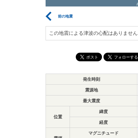
前の地震
この地震による津波の心配はありません
発生時刻
震源地
最大震度
緯度
位置
経度
マグニチュード