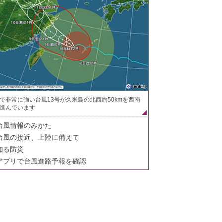
で非常に強い台風13号が久米島の北西約50kmを西南
進んでいます
台風情報のみかた
台風の接近、上陸に備えて
知る防災
アプリで台風進路予報を確認