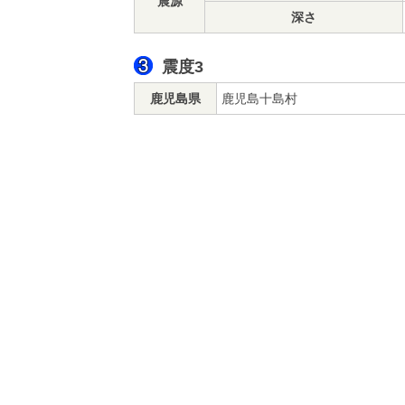
震源
深さ
震度3
鹿児島県
鹿児島十島村