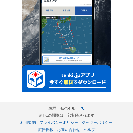
表示：
モバイル
｜
PC
※PCの閲覧は一部制限されます
利用規約
-
プライバシーポリシー
-
クッキーポリシー
広告掲載
-
お問い合わせ
-
ヘルプ