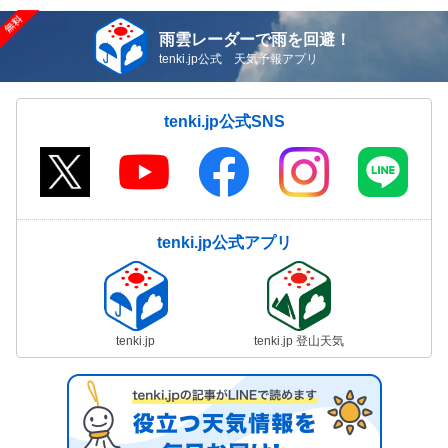
雨雲レーダーで雨を回避！
tenki.jp公式 天気予報アプリ
tenki.jp公式SNS
tenki.jp公式アプリ
tenki.jp
tenki.jp 登山天気