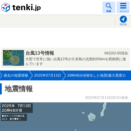
tenki.jp
検索
メニュー
現在地
台風13号情報
08日02:00現在
大型で非常に強い台風13号が久米島の北西約50kmを西南西に進
んでいます
過去の地震情報
2025年07月13日
20時48分頃発生した地震(最大震度1)
地震情報
2025年07月13日20:51発表