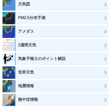
天気図
PM2.5分布予測
アメダス
2週間天気
気象予報士のポイント解説
世界天気
地震情報
熱中症情報