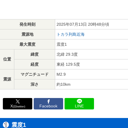
発生時刻
2025年07月13日 20時48分頃
震源地
トカラ列島近海
最大震度
震度1
緯度
北緯 29.3度
位置
経度
東経 129.5度
マグニチュード
M2.9
震源
深さ
約10km
X
Facebook
LINE
(旧twitter)
震度1