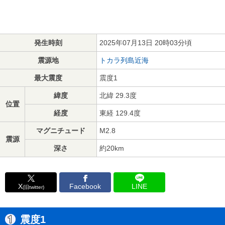
発生時刻
2025年07月13日 20時03分頃
震源地
トカラ列島近海
最大震度
震度1
緯度
北緯 29.3度
位置
経度
東経 129.4度
マグニチュード
M2.8
震源
深さ
約20km
X
Facebook
LINE
(旧twitter)
震度1