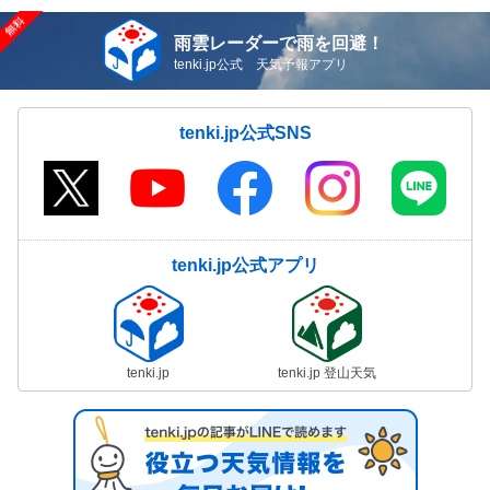
雨雲レーダーで雨を回避！
tenki.jp公式 天気予報アプリ
tenki.jp公式SNS
tenki.jp公式アプリ
tenki.jp
tenki.jp 登山天気