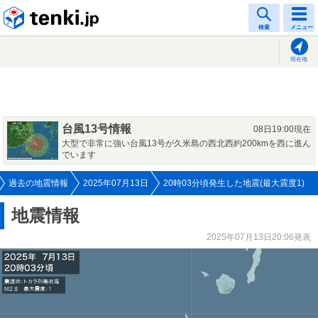
tenki.jp
検索
メニュー
現在地
台風13号情報
08日19:00現在
大型で非常に強い台風13号が久米島の西北西約200kmを西に進ん
でいます
過去の地震情報
2025年07月13日
20時03分頃発生した地震(最大震度1)
地震情報
2025年07月13日20:06発表