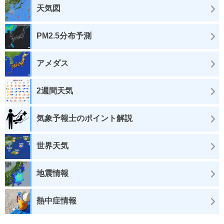
天気図
PM2.5分布予測
アメダス
2週間天気
気象予報士のポイント解説
世界天気
地震情報
熱中症情報