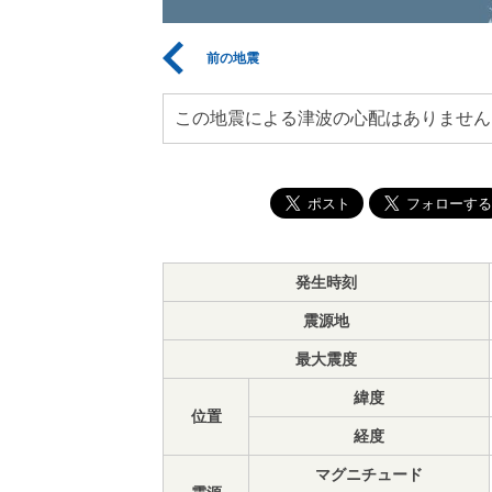
前の地震
この地震による津波の心配はありません
発生時刻
震源地
最大震度
緯度
位置
経度
マグニチュード