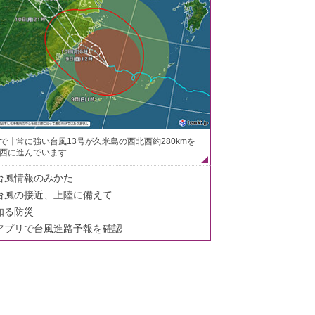
で非常に強い台風13号が久米島の西北西約280kmを
西に進んでいます
台風情報のみかた
台風の接近、上陸に備えて
知る防災
アプリで台風進路予報を確認