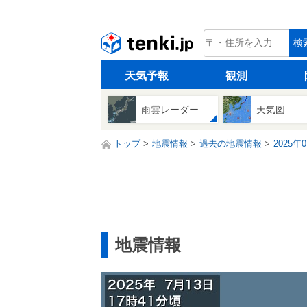
tenki.jp
検
天気予報
観測
雨雲レーダー
天気図
トップ
地震情報
過去の地震情報
2025年
地震情報