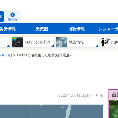
索
現在地
防災情報
天気図
指数情報
レジャー
PM2.5分布予測
地震情報
気
07月13日
17時41分頃発生した地震(最大震度2)
台
2025年07月13日17:44発表