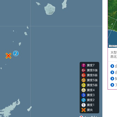
大型
西北