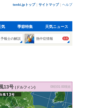
tenki.jpトップ
｜
サイトマップ
｜
ヘルプ
天気
季節特集
天気ニュース
象予報士の解説
熱中症情報
注目
風13号
(ドルフィン)
09日01:00現在