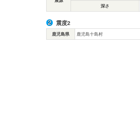
震源
深さ
震度2
鹿児島県
鹿児島十島村