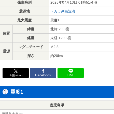
発生時刻
2025年07月13日 01時51分頃
震源地
トカラ列島近海
最大震度
震度1
緯度
北緯 29.3度
位置
経度
東経 129.5度
マグニチュード
M2.5
震源
深さ
約20km
X
Facebook
LINE
(旧twitter)
震度1
鹿児島県
鹿児島十島村