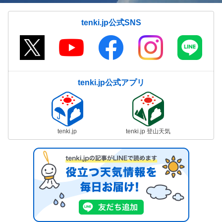
tenki.jp公式SNS
tenki.jp公式アプリ
tenki.jp
tenki.jp 登山天気