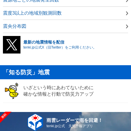
震度3以上の地域別観測回数
震央分布図
最新の地震情報を配信
tenki.jp公式X（旧Twitter）をご利用ください。
「知る防災」地震
いざという時にあわてないために
確かな情報と行動で防災力アップ
雨雲レーダーで雨を回避！
tenki.jp公式 天気予報アプリ