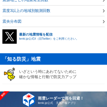
震度3以上の地域別観測回数
震央分布図
最新の地震情報を配信
tenki.jp公式X（旧Twitter）をご利用ください。
「知る防災」地震
いざという時にあわてないために
確かな情報と行動で防災力アップ
雨雲レーダーで雨を回避！
tenki.jp公式 天気予報アプリ