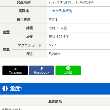
発生時刻
2025年07月12日 15時42分頃
震源地
トカラ列島近海
最大震度
震度1
緯度
北緯 29.4度
位置
経度
東経 129.6度
マグニチュード
M2.4
震源
深さ
約20km
X
Facebook
LINE
(旧twitter)
震度1
鹿児島県
鹿児島十島村