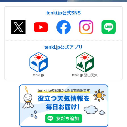
tenki.jp公式SNS
tenki.jp公式アプリ
tenki.jp
tenki.jp 登山天気