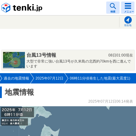
tenki.jp
検索
メニュー
現在地
台風13号情報
08日01:00現在
大型で非常に強い台風13号が久米島の北西約70kmを西に進んで
います
過去の地震情報
2025年07月12日
06時11分頃発生した地震(最大震度1)
地震情報
2025年07月12日06:14発表