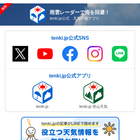
雨雲レーダーで雨を回避！
tenki.jp公式 天気予報アプリ
tenki.jp公式SNS
tenki.jp公式アプリ
tenki.jp
tenki.jp 登山天気