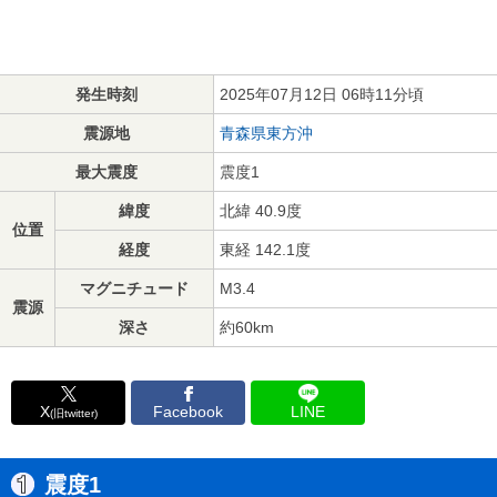
発生時刻
2025年07月12日 06時11分頃
震源地
青森県東方沖
最大震度
震度1
緯度
北緯 40.9度
位置
経度
東経 142.1度
マグニチュード
M3.4
震源
深さ
約60km
X
Facebook
LINE
(旧twitter)
震度1