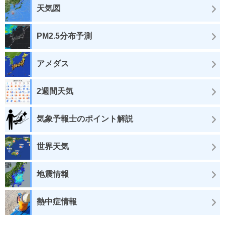
天気図
PM2.5分布予測
アメダス
2週間天気
気象予報士のポイント解説
世界天気
地震情報
熱中症情報