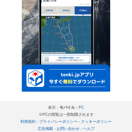
表示：
モバイル
｜
PC
※PCの閲覧は一部制限されます
利用規約
-
プライバシーポリシー
-
クッキーポリシー
広告掲載
-
お問い合わせ
-
ヘルプ