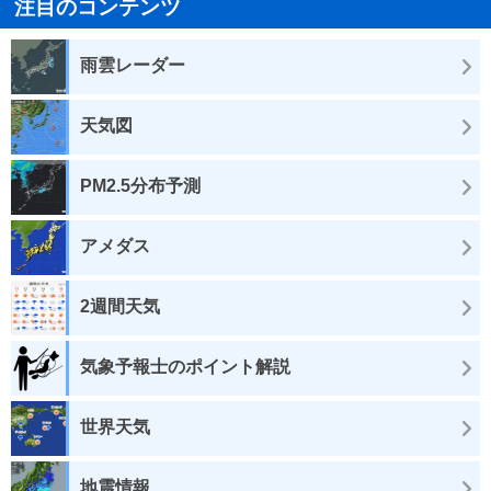
注目のコンテンツ
雨雲レーダー
天気図
PM2.5分布予測
アメダス
2週間天気
気象予報士のポイント解説
世界天気
地震情報