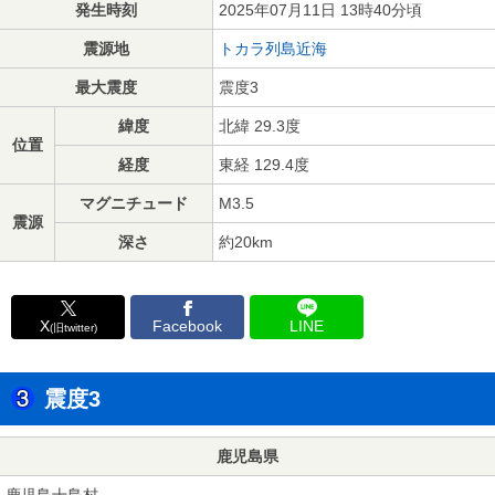
発生時刻
2025年07月11日 13時40分頃
震源地
トカラ列島近海
最大震度
震度3
緯度
北緯 29.3度
位置
経度
東経 129.4度
マグニチュード
M3.5
震源
深さ
約20km
X
Facebook
LINE
(旧twitter)
震度3
鹿児島県
鹿児島十島村