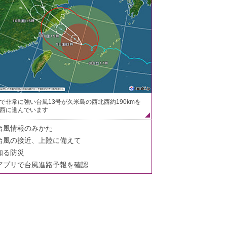
で非常に強い台風13号が久米島の西北西約190kmを
西に進んでいます
台風情報のみかた
台風の接近、上陸に備えて
知る防災
アプリで台風進路予報を確認