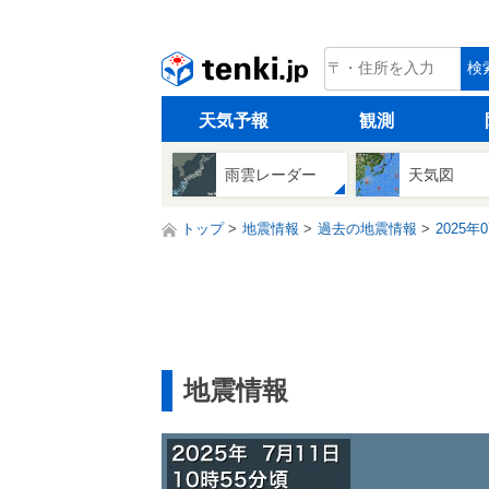
tenki.jp
検
天気予報
観測
雨雲レーダー
天気図
トップ
地震情報
過去の地震情報
2025年
地震情報