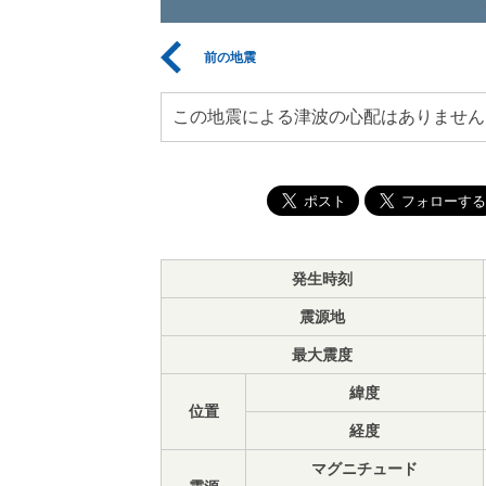
前の地震
この地震による津波の心配はありません
発生時刻
震源地
最大震度
緯度
位置
経度
マグニチュード