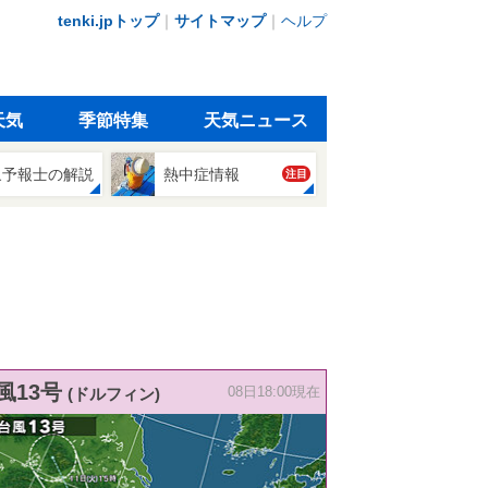
tenki.jpトップ
｜
サイトマップ
｜
ヘルプ
天気
季節特集
天気ニュース
象予報士の解説
熱中症情報
注目
風13号
(ドルフィン)
08日18:00現在