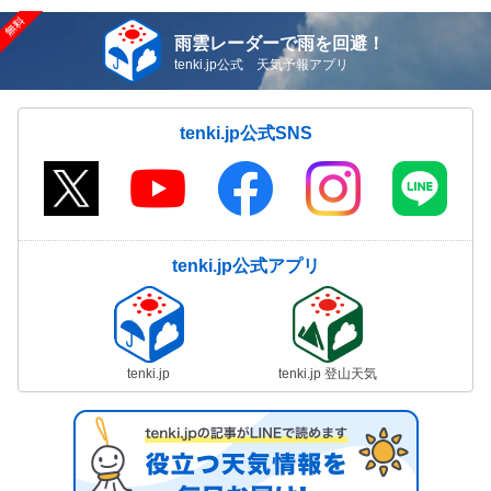
雨雲レーダーで雨を回避！
tenki.jp公式 天気予報アプリ
tenki.jp公式SNS
tenki.jp公式アプリ
tenki.jp
tenki.jp 登山天気