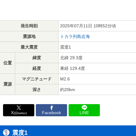
発生時刻
2025年07月11日 10時52分頃
震源地
トカラ列島近海
最大震度
震度1
緯度
北緯 29.3度
位置
経度
東経 129.4度
マグニチュード
M2.6
震源
深さ
約20km
X
Facebook
LINE
(旧twitter)
震度1