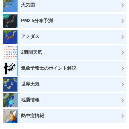
天気図
PM2.5分布予測
アメダス
2週間天気
気象予報士のポイント解説
世界天気
地震情報
熱中症情報