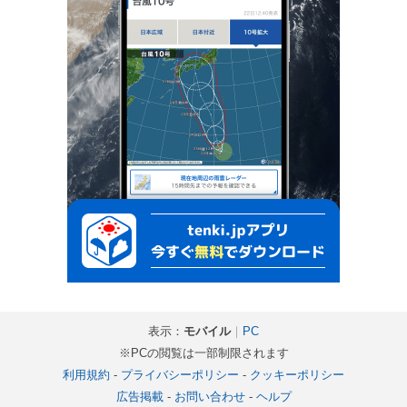
表示：
モバイル
｜
PC
※PCの閲覧は一部制限されます
利用規約
-
プライバシーポリシー
-
クッキーポリシー
広告掲載
-
お問い合わせ
-
ヘルプ