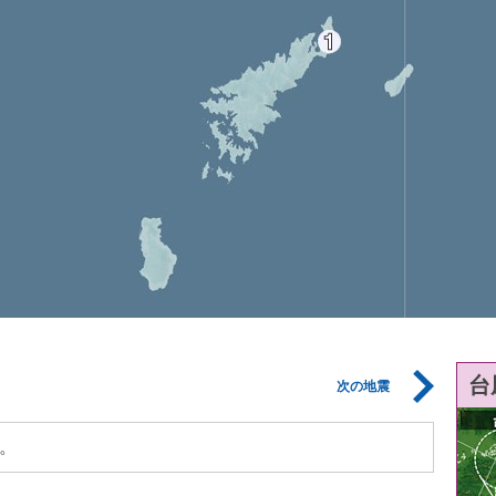
台
次の地震
。