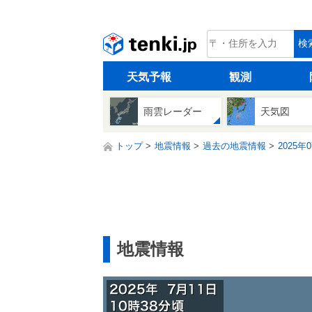
tenki.jp
検
天気予報
観測
雨雲レーダー
天気図
トップ
地震情報
過去の地震情報
2025年
地震情報