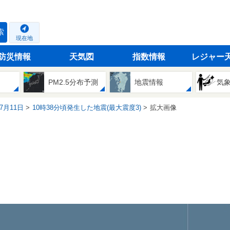
索
現在地
防災情報
天気図
指数情報
レジャー
PM2.5分布予測
地震情報
気
07月11日
10時38分頃発生した地震(最大震度3)
拡大画像