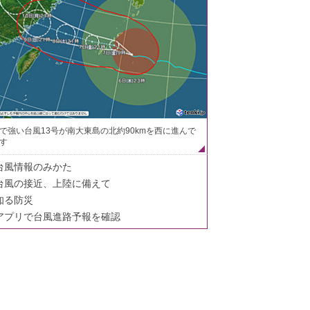
で強い台風13号が南大東島の北約90kmを西に進んで
す
台風情報のみかた
台風の接近、上陸に備えて
知る防災
アプリで台風進路予報を確認