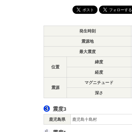
発生時刻
震源地
最大震度
緯度
位置
経度
マグニチュード
震源
深さ
震度3
鹿児島県
鹿児島十島村