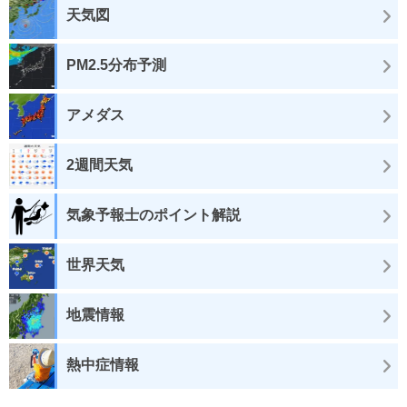
天気図
PM2.5分布予測
アメダス
2週間天気
気象予報士のポイント解説
世界天気
地震情報
熱中症情報