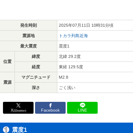
発生時刻
2025年07月11日 10時31分頃
震源地
トカラ列島近海
最大震度
震度1
緯度
北緯 29.2度
位置
経度
東経 129.5度
マグニチュード
M2.8
震源
深さ
ごく浅い
X
Facebook
LINE
(旧twitter)
震度1