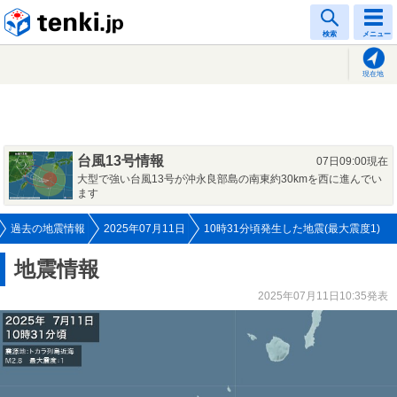
tenki.jp
検索
メニュー
現在地
台風13号情報
07日09:00現在
大型で強い台風13号が沖永良部島の南東約30kmを西に進んでい
ます
過去の地震情報
2025年07月11日
10時31分頃発生した地震(最大震度1)
地震情報
2025年07月11日10:35発表