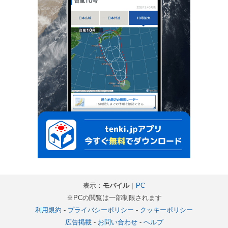
表示：
モバイル
｜
PC
※PCの閲覧は一部制限されます
利用規約
-
プライバシーポリシー
-
クッキーポリシー
広告掲載
-
お問い合わせ
-
ヘルプ