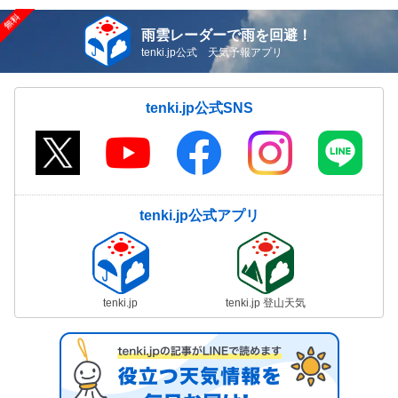
雨雲レーダーで雨を回避！
tenki.jp公式 天気予報アプリ
tenki.jp公式SNS
tenki.jp公式アプリ
tenki.jp
tenki.jp 登山天気