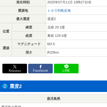
発生時刻
2025年07月11日 10時27分頃
震源地
トカラ列島近海
最大震度
震度2
緯度
北緯 29.3度
位置
経度
東経 129.4度
マグニチュード
M3.5
震源
深さ
約20km
X
Facebook
LINE
(旧twitter)
震度2
鹿児島県
鹿児島十島村