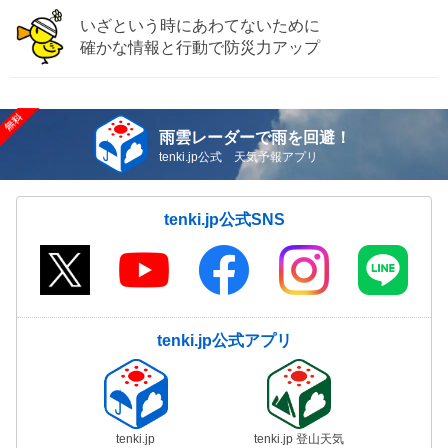
いざという時にあわてないために
確かな情報と行動で防災力アップ
雨雲レーダーで雨を回避！
tenki.jp公式 天気予報アプリ
tenki.jp公式SNS
tenki.jp公式アプリ
tenki.jp
tenki.jp 登山天気