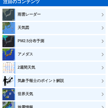
注目のコンテンツ
雨雲レーダー
天気図
PM2.5分布予測
アメダス
2週間天気
気象予報士のポイント解説
世界天気
地震情報