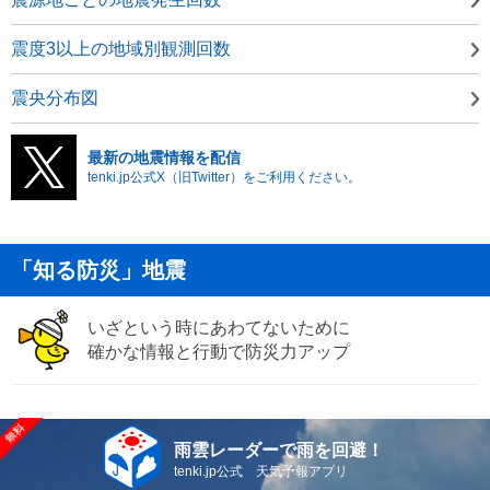
震度3以上の地域別観測回数
震央分布図
最新の地震情報を配信
tenki.jp公式X（旧Twitter）をご利用ください。
「知る防災」地震
いざという時にあわてないために
確かな情報と行動で防災力アップ
雨雲レーダーで雨を回避！
tenki.jp公式 天気予報アプリ