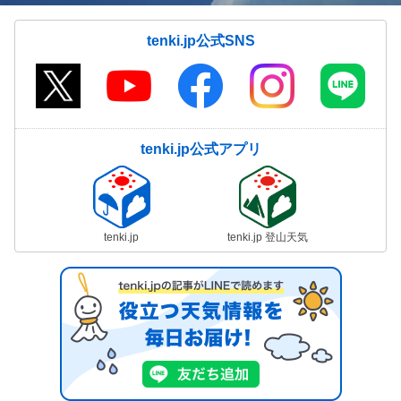
tenki.jp公式SNS
tenki.jp公式アプリ
tenki.jp
tenki.jp 登山天気