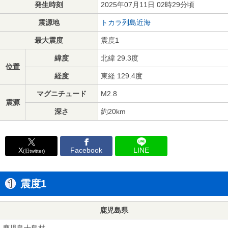
発生時刻
2025年07月11日 02時29分頃
震源地
トカラ列島近海
最大震度
震度1
緯度
北緯 29.3度
位置
経度
東経 129.4度
マグニチュード
M2.8
震源
深さ
約20km
X
Facebook
LINE
(旧twitter)
震度1
鹿児島県
鹿児島十島村