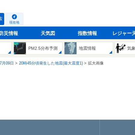
索
現在地
防災情報
天気図
指数情報
レジャー
PM2.5分布予測
地震情報
気
07月09日
20時45分頃発生した地震(最大震度1)
拡大画像