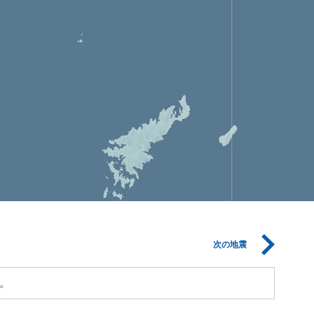
次の地震
。