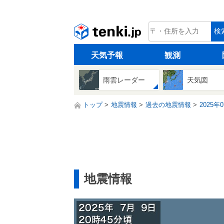
tenki.jp
検
天気予報
観測
雨雲レーダー
天気図
トップ
地震情報
過去の地震情報
2025年
地震情報