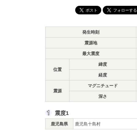
発生時刻
震源地
最大震度
緯度
位置
経度
マグニチュード
震源
深さ
震度1
鹿児島県
鹿児島十島村