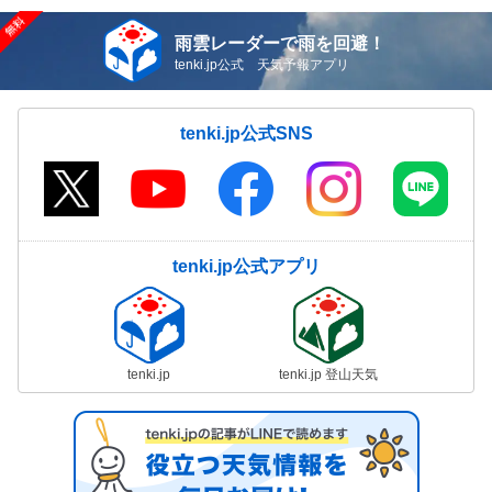
雨雲レーダーで雨を回避！
tenki.jp公式 天気予報アプリ
tenki.jp公式SNS
tenki.jp公式アプリ
tenki.jp
tenki.jp 登山天気