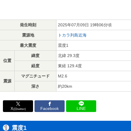
発生時刻
2025年07月09日 19時06分頃
震源地
トカラ列島近海
最大震度
震度1
緯度
北緯 29.3度
位置
経度
東経 129.4度
マグニチュード
M2.6
震源
深さ
約20km
X
Facebook
LINE
(旧twitter)
震度1