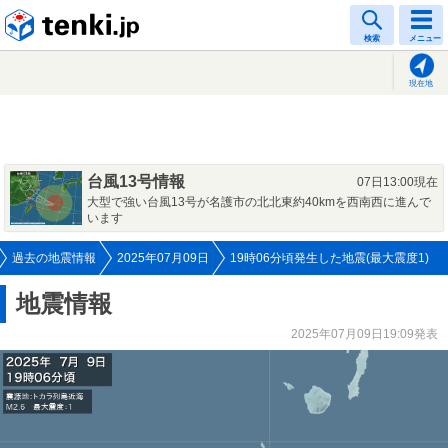
tenki.jp
検索
メニュー
現在地
台風13号情報
07日13:00現在
大型で強い台風13号が名護市の北北東約40kmを西南西に進んで
います
過去の地震情報
2025年07月09日
19時06分頃発生した地震(最大震度1)
地震情報
2025年07月09日19:09発表