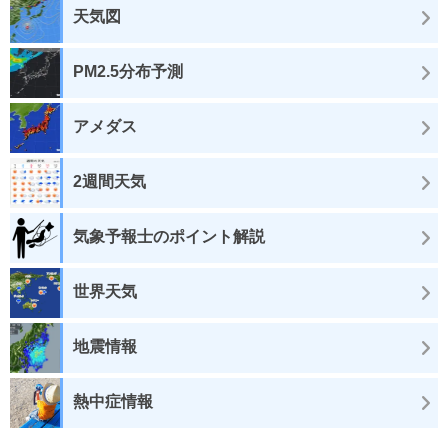
天気図
PM2.5分布予測
アメダス
2週間天気
気象予報士のポイント解説
世界天気
地震情報
熱中症情報