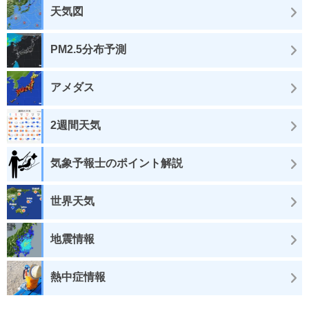
天気図
PM2.5分布予測
アメダス
2週間天気
気象予報士のポイント解説
世界天気
地震情報
熱中症情報