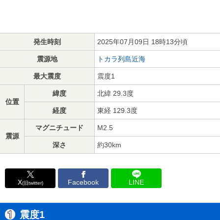
発生時刻
2025年07月09日 18時13分頃
震源地
トカラ列島近海
最大震度
震度1
緯度
北緯 29.3度
位置
経度
東経 129.3度
マグニチュード
M2.5
震源
深さ
約30km
X
Facebook
LINE
(旧twitter)
震度1