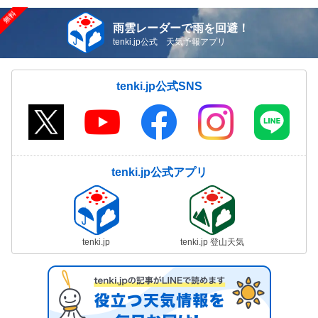
雨雲レーダーで雨を回避！
tenki.jp公式 天気予報アプリ
tenki.jp公式SNS
tenki.jp公式アプリ
tenki.jp
tenki.jp 登山天気