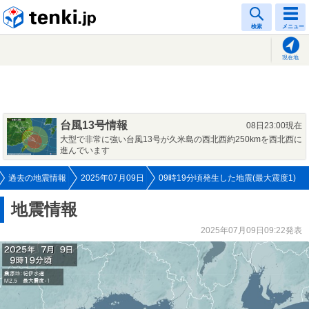
tenki.jp
検索
メニュー
現在地
台風13号情報
08日23:00現在
大型で非常に強い台風13号が久米島の西北西約250kmを西北西に
進んでいます
過去の地震情報
2025年07月09日
09時19分頃発生した地震(最大震度1)
地震情報
2025年07月09日09:22発表