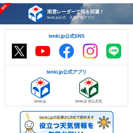
雨雲レーダーで雨を回避！
tenki.jp公式 天気予報アプリ
tenki.jp公式SNS
tenki.jp公式アプリ
tenki.jp
tenki.jp 登山天気