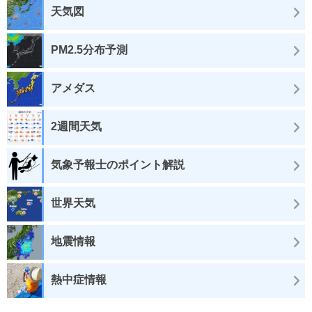
天気図
PM2.5分布予測
アメダス
2週間天気
気象予報士のポイント解説
世界天気
地震情報
熱中症情報