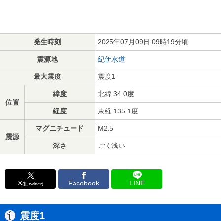
発生時刻
2025年07月09日 09時19分頃
震源地
紀伊水道
最大震度
震度1
緯度
北緯 34.0度
位置
経度
東経 135.1度
マグニチュード
M2.5
震源
深さ
ごく浅い
X
Facebook
LINE
(旧twitter)
震度1