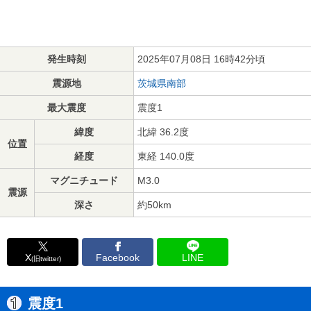
発生時刻
2025年07月08日 16時42分頃
震源地
茨城県南部
最大震度
震度1
緯度
北緯 36.2度
位置
経度
東経 140.0度
マグニチュード
M3.0
震源
深さ
約50km
X
Facebook
LINE
(旧twitter)
震度1