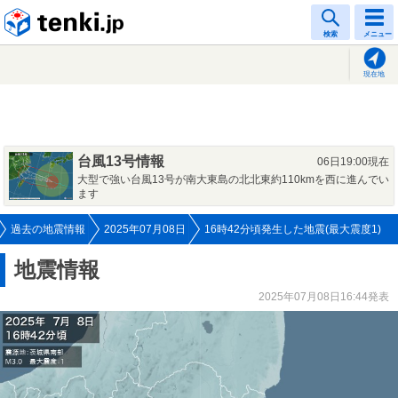
tenki.jp
検索
メニュー
現在地
台風13号情報
06日19:00現在
大型で強い台風13号が南大東島の北北東約110kmを西に進んでい
ます
過去の地震情報
2025年07月08日
16時42分頃発生した地震(最大震度1)
地震情報
2025年07月08日16:44発表