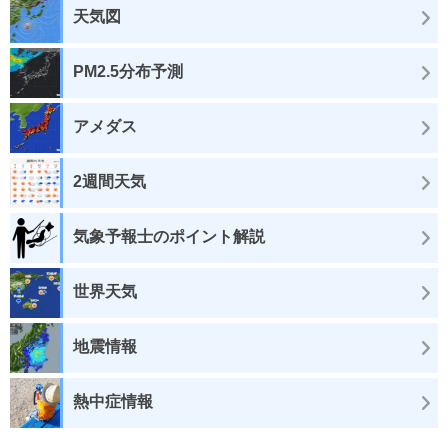
天気図
PM2.5分布予測
アメダス
2週間天気
気象予報士のポイント解説
世界天気
地震情報
熱中症情報