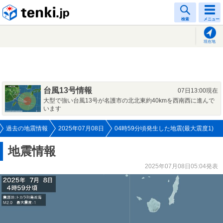
tenki.jp
検索
メニュー
現在地
台風13号情報
07日13:00現在
大型で強い台風13号が名護市の北北東約40kmを西南西に進んで
います
過去の地震情報
2025年07月08日
04時59分頃発生した地震(最大震度1)
地震情報
2025年07月08日05:04発表