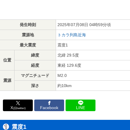
発生時刻
2025年07月08日 04時59分頃
震源地
トカラ列島近海
最大震度
震度1
緯度
北緯 29.5度
位置
経度
東経 129.6度
マグニチュード
M2.0
震源
深さ
約10km
X
Facebook
LINE
(旧twitter)
震度1