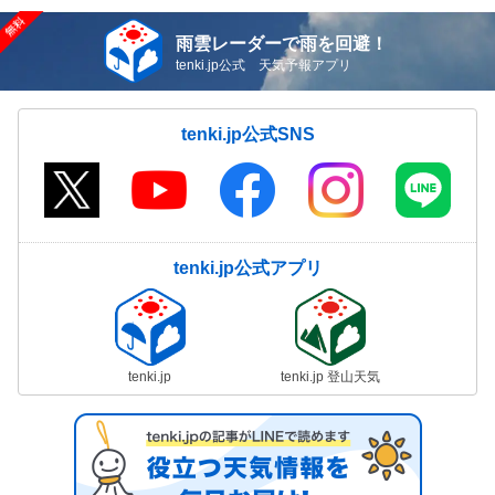
雨雲レーダーで雨を回避！
tenki.jp公式 天気予報アプリ
tenki.jp公式SNS
tenki.jp公式アプリ
tenki.jp
tenki.jp 登山天気