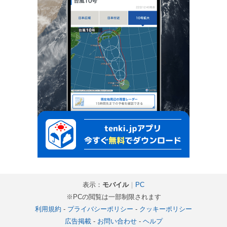
表示：
モバイル
｜
PC
※PCの閲覧は一部制限されます
利用規約
-
プライバシーポリシー
-
クッキーポリシー
広告掲載
-
お問い合わせ
-
ヘルプ