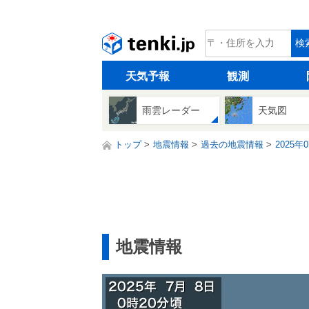
tenki.jp
検
天気予報
観測
雨雲レーダー
天気図
トップ
地震情報
過去の地震情報
2025年
地震情報