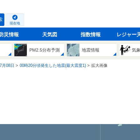
索
現在地
防災情報
天気図
指数情報
レジャー
PM2.5分布予測
地震情報
気
07月08日
00時20分頃発生した地震(最大震度1)
拡大画像