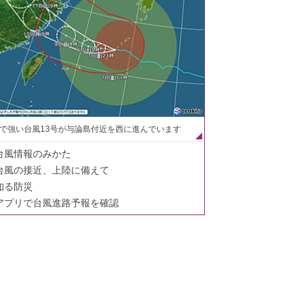
で強い台風13号が与論島付近を西に進んでいます
台風情報のみかた
台風の接近、上陸に備えて
知る防災
アプリで台風進路予報を確認