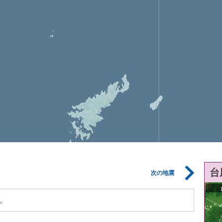
台
次の地震
。