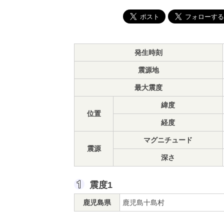
発生時刻
震源地
最大震度
緯度
位置
経度
マグニチュード
震源
深さ
震度1
鹿児島県
鹿児島十島村