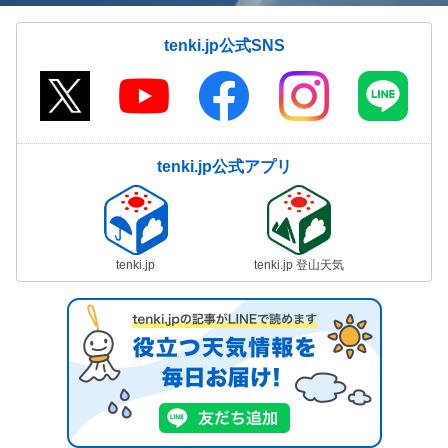
tenki.jp公式SNS
tenki.jp公式アプリ
tenki.jp
tenki.jp 登山天気