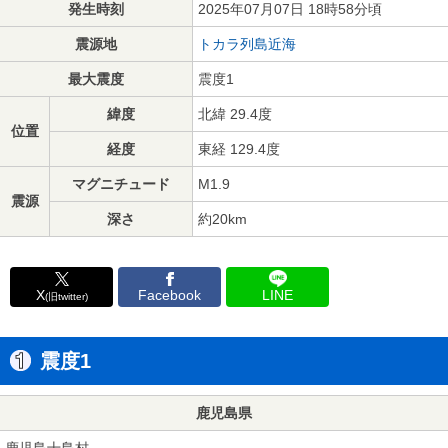
発生時刻
2025年07月07日 18時58分頃
震源地
トカラ列島近海
最大震度
震度1
緯度
北緯 29.4度
位置
経度
東経 129.4度
マグニチュード
M1.9
震源
深さ
約20km
X
Facebook
LINE
(旧twitter)
震度1
鹿児島県
鹿児島十島村