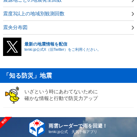
震度3以上の地域別観測回数
震央分布図
最新の地震情報を配信
tenki.jp公式X（旧Twitter）をご利用ください。
「知る防災」地震
いざという時にあわてないために
確かな情報と行動で防災力アップ
雨雲レーダーで雨を回避！
tenki.jp公式 天気予報アプリ