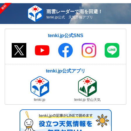
雨雲レーダーで雨を回避！
tenki.jp公式 天気予報アプリ
tenki.jp公式SNS
tenki.jp公式アプリ
tenki.jp
tenki.jp 登山天気