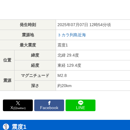
発生時刻
2025年07月07日 12時54分頃
震源地
トカラ列島近海
最大震度
震度1
緯度
北緯 29.4度
位置
経度
東経 129.4度
マグニチュード
M2.8
震源
深さ
約20km
X
Facebook
LINE
(旧twitter)
震度1