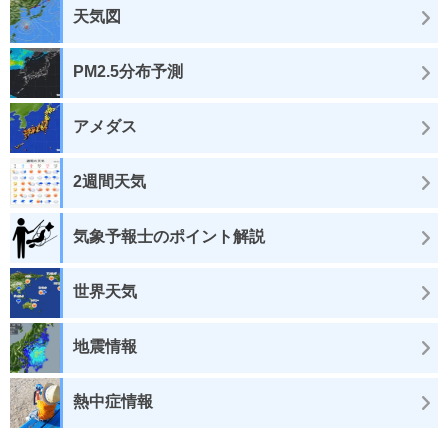
天気図
PM2.5分布予測
アメダス
2週間天気
気象予報士のポイント解説
世界天気
地震情報
熱中症情報