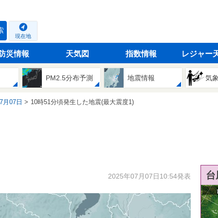
索
現在地
防災情報
天気図
指数情報
レジャー
PM2.5分布予測
地震情報
気
07月07日
10時51分頃発生した地震(最大震度1)
台
2025年07月07日10:54発表