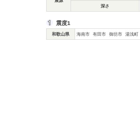
震源
深さ
震度1
和歌山県
海南市
有田市
御坊市
湯浅町