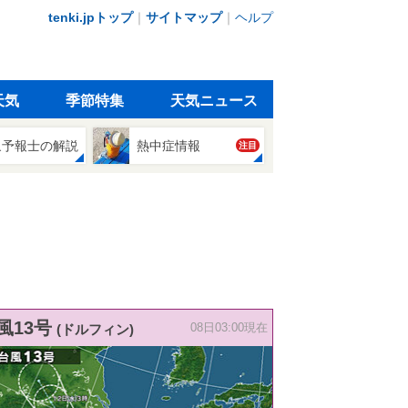
tenki.jpトップ
｜
サイトマップ
｜
ヘルプ
天気
季節特集
天気ニュース
象予報士の解説
熱中症情報
注目
風13号
(ドルフィン)
08日03:00現在