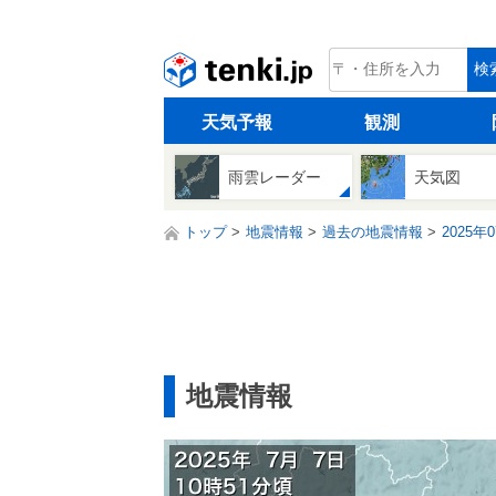
tenki.jp
検
天気予報
観測
雨雲レーダー
天気図
トップ
地震情報
過去の地震情報
2025年
地震情報