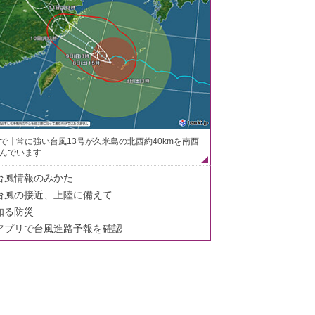
で非常に強い台風13号が久米島の北西約40kmを南西
んでいます
台風情報のみかた
台風の接近、上陸に備えて
知る防災
アプリで台風進路予報を確認