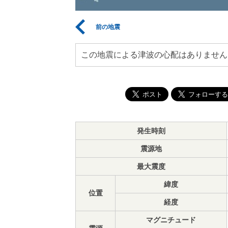
前の地震
この地震による津波の心配はありません
発生時刻
震源地
最大震度
緯度
位置
経度
マグニチュード