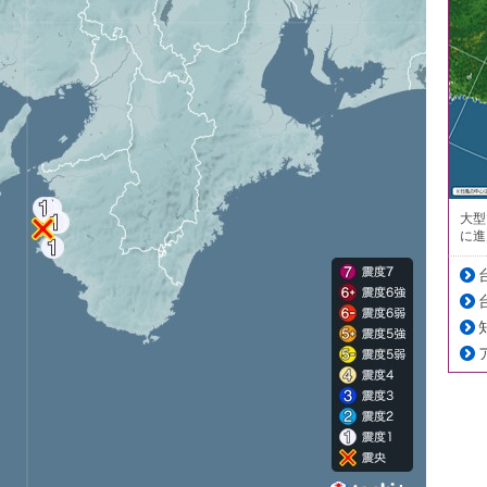
大型
に進