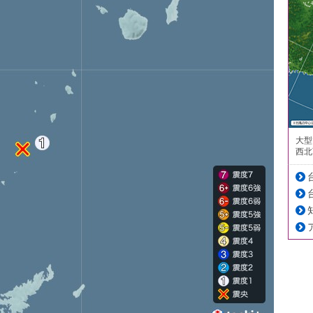
大型
西北