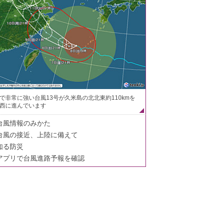
で非常に強い台風13号が久米島の北北東約110kmを
西に進んでいます
台風情報のみかた
台風の接近、上陸に備えて
知る防災
アプリで台風進路予報を確認