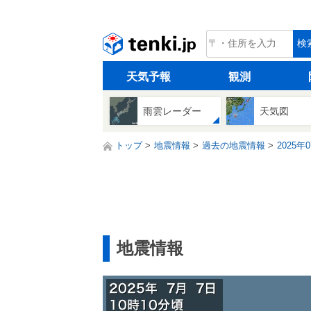
tenki.jp
検
天気予報
観測
雨雲レーダー
天気図
トップ
地震情報
過去の地震情報
2025年
地震情報