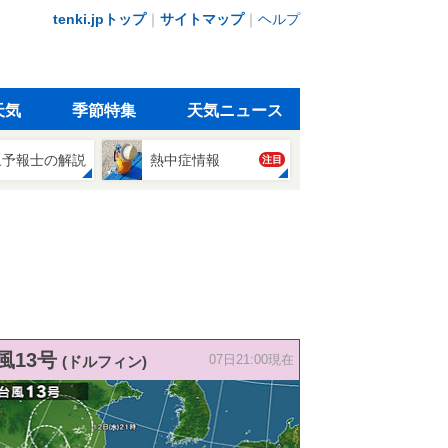
tenki.jpトップ
｜
サイトマップ
｜
ヘルプ
天気
季節特集
天気ニュース
象予報士の解説
熱中症情報
注目
風13号
(ドルフィン)
07日21:00現在