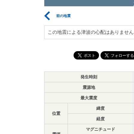
前の地震
この地震による津波の心配はありません
発生時刻
震源地
最大震度
緯度
位置
経度
マグニチュード