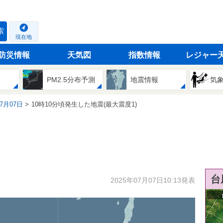
索
現在地
防災情報
天気図
指数情報
レジャー
PM2.5分布予測
地震情報
気
07月07日
10時10分頃発生した地震(最大震度1)
台
2025年07月07日10:13発表