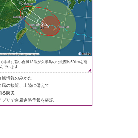
で非常に強い台風13号が久米島の北北西約50kmを南
んでいます
台風情報のみかた
台風の接近、上陸に備えて
知る防災
アプリで台風進路予報を確認