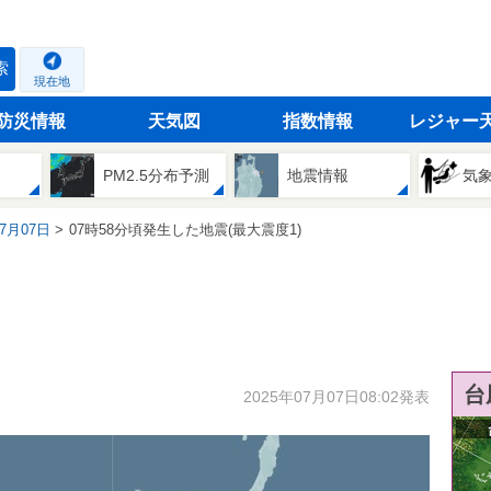
索
現在地
防災情報
天気図
指数情報
レジャー
PM2.5分布予測
地震情報
気
07月07日
07時58分頃発生した地震(最大震度1)
台
2025年07月07日08:02発表