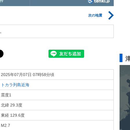
次の地震
。
2025年07月07日 07時58分頃
トカラ列島近海
震度1
北緯 29.3度
東経 129.6度
M2.7