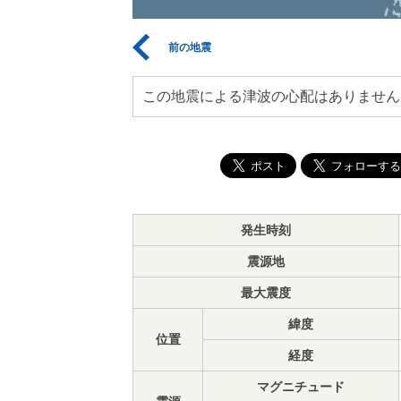
前の地震
この地震による津波の心配はありません
発生時刻
震源地
最大震度
緯度
位置
経度
マグニチュード