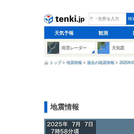
tenki.jp
検
天気予報
観測
雨雲レーダー
天気図
トップ
地震情報
過去の地震情報
2025年
地震情報