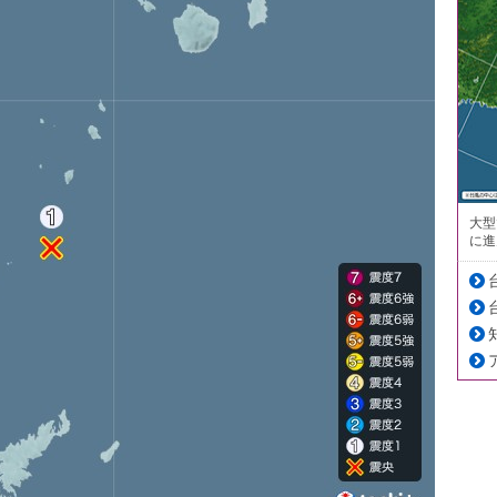
大型
に進