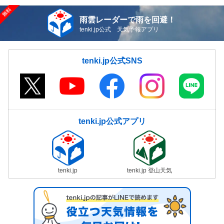
雨雲レーダーで雨を回避！
tenki.jp公式 天気予報アプリ
tenki.jp公式SNS
tenki.jp公式アプリ
tenki.jp
tenki.jp 登山天気