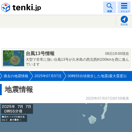
tenki.jp
検索
メニュー
現在地
台風13号情報
08日19:00現在
大型で非常に強い台風13号が久米島の西北西約200kmを西に進ん
でいます
過去の地震情報
2025年07月07日
00時55分頃発生した地震(最大震度1)
地震情報
2025年07月07日00:58発表