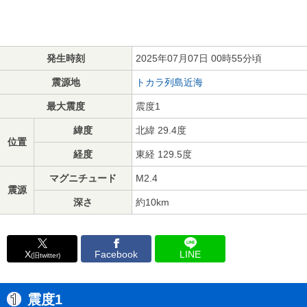
発生時刻
2025年07月07日 00時55分頃
震源地
トカラ列島近海
最大震度
震度1
緯度
北緯 29.4度
位置
経度
東経 129.5度
マグニチュード
M2.4
震源
深さ
約10km
X
Facebook
LINE
(旧twitter)
震度1