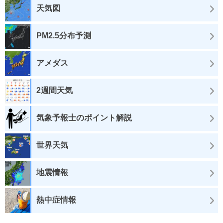
天気図
PM2.5分布予測
アメダス
2週間天気
気象予報士のポイント解説
世界天気
地震情報
熱中症情報