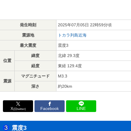
発生時刻
2025年07月05日 22時59分頃
震源地
トカラ列島近海
最大震度
震度3
緯度
北緯 29.3度
位置
経度
東経 129.4度
マグニチュード
M3.3
震源
深さ
約20km
X
Facebook
LINE
(旧twitter)
震度3