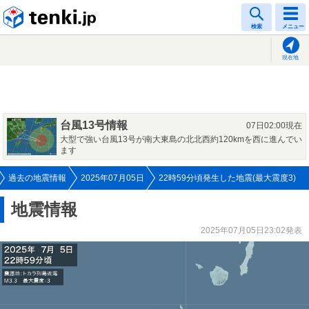
tenki.jp
検索
メニュー
現在地
台風13号情報
07日02:00現在
大型で強い台風13号が南大東島の北北西約120kmを西に進んでい
ます
過去の地震情報
2025年07月05日
22時59分頃発生した地震(最大震度3)
地震情報
2025年07月05日23:02発表