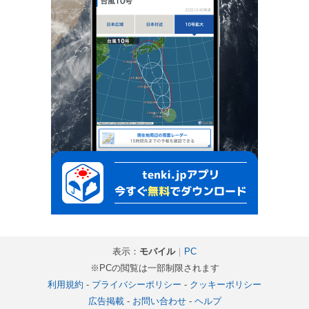
表示：
モバイル
｜
PC
※PCの閲覧は一部制限されます
利用規約
-
プライバシーポリシー
-
クッキーポリシー
広告掲載
-
お問い合わせ
-
ヘルプ