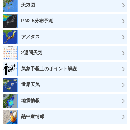
天気図
PM2.5分布予測
アメダス
2週間天気
気象予報士のポイント解説
世界天気
地震情報
熱中症情報