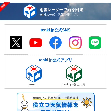
雨雲レーダーで雨を回避！
tenki.jp公式 天気予報アプリ
tenki.jp公式SNS
tenki.jp公式アプリ
tenki.jp
tenki.jp 登山天気