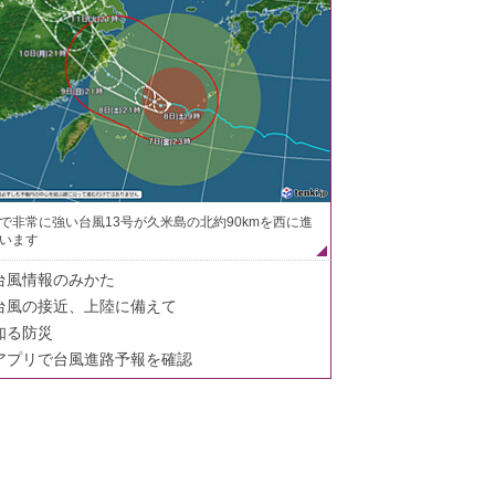
で非常に強い台風13号が久米島の北約90kmを西に進
います
台風情報のみかた
台風の接近、上陸に備えて
知る防災
アプリで台風進路予報を確認