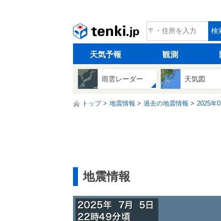
tenki.jp
検
天気予報
観測
雨雲レーダー
天気図
トップ
地震情報
過去の地震情報
2025年
地震情報