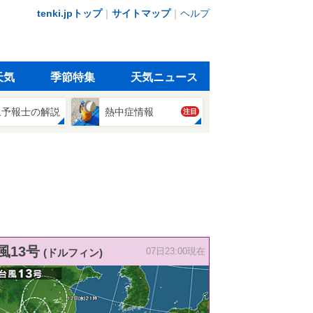
tenki.jpトップ
｜
サイトマップ
｜
ヘルプ
天気
季節特集
天気ニュース
象予報士の解説
熱中症情報
注目
風13号
(ドルフィン)
07日23:00現在