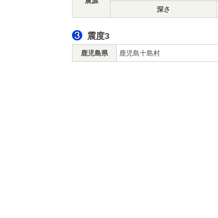
震源
深さ
震度3
鹿児島県
鹿児島十島村