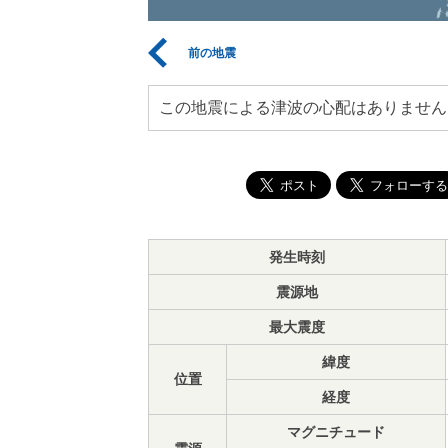
前の地震
この地震による津波の心配はありません
発生時刻
震源地
最大震度
緯度
位置
経度
マグニチュード