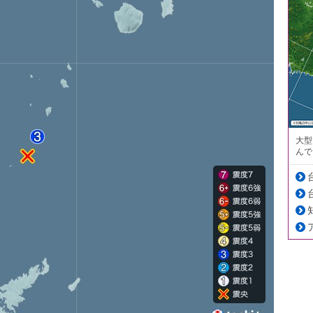
大型
んで