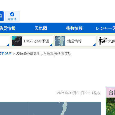
索
現在地
防災情報
天気図
指数情報
レジャー
PM2.5分布予測
地震情報
気
07月05日
22時49分頃発生した地震(最大震度3)
台
2025年07月05日22:51発表