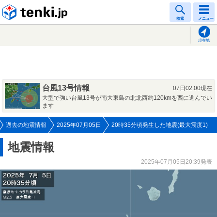
tenki.jp
検索
メニュー
現在地
台風13号情報
07日02:00現在
大型で強い台風13号が南大東島の北北西約120kmを西に進んでい
ます
過去の地震情報
2025年07月05日
20時35分頃発生した地震(最大震度1)
地震情報
2025年07月05日20:39発表