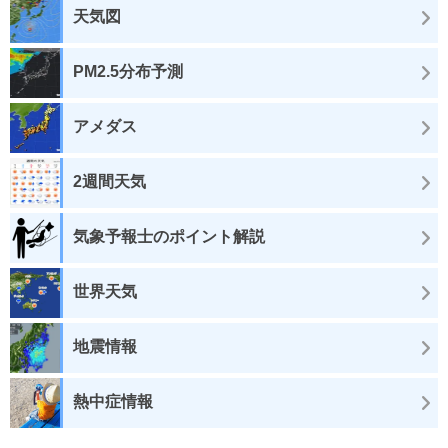
天気図
PM2.5分布予測
アメダス
2週間天気
気象予報士のポイント解説
世界天気
地震情報
熱中症情報