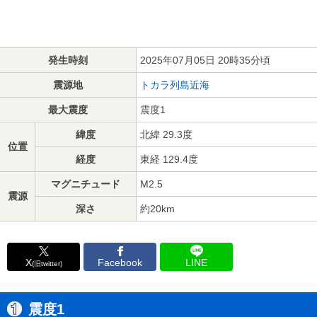
発生時刻
2025年07月05日 20時35分頃
震源地
トカラ列島近海
最大震度
震度1
緯度
北緯 29.3度
位置
経度
東経 129.4度
マグニチュード
M2.5
震源
深さ
約20km
X
Facebook
LINE
(旧twitter)
震度1