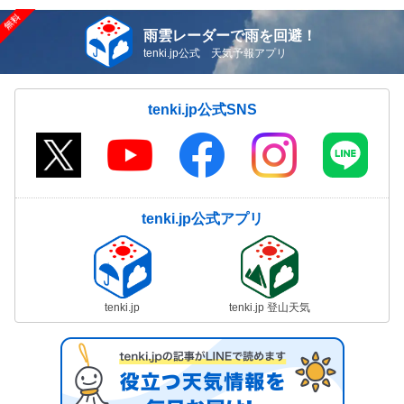
雨雲レーダーで雨を回避！
tenki.jp公式 天気予報アプリ
tenki.jp公式SNS
tenki.jp公式アプリ
tenki.jp
tenki.jp 登山天気