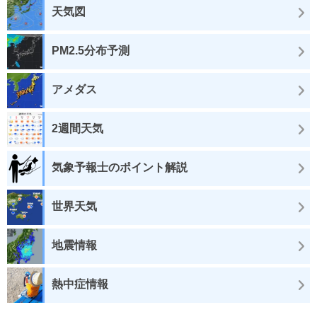
天気図
PM2.5分布予測
アメダス
2週間天気
気象予報士のポイント解説
世界天気
地震情報
熱中症情報