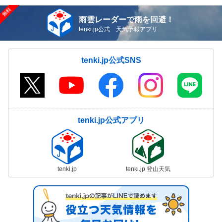
雨雲レーダーで雨を回避！
tenki.jp公式 天気予報アプリ
tenki.jp公式SNS
tenki.jp公式アプリ
tenki.jp
tenki.jp 登山天気