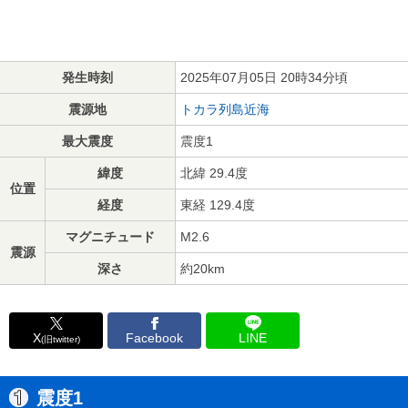
発生時刻
2025年07月05日 20時34分頃
震源地
トカラ列島近海
最大震度
震度1
緯度
北緯 29.4度
位置
経度
東経 129.4度
マグニチュード
M2.6
震源
深さ
約20km
X
Facebook
LINE
(旧twitter)
震度1