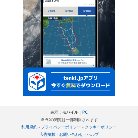
表示：
モバイル
｜
PC
※PCの閲覧は一部制限されます
利用規約
-
プライバシーポリシー
-
クッキーポリシー
広告掲載
-
お問い合わせ
-
ヘルプ