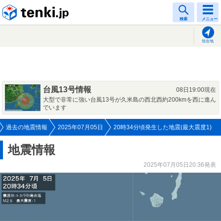
tenki.jp
検索
メニュー
現在地
台風13号情報
08日19:00現在
大型で非常に強い台風13号が久米島の西北西約200kmを西に進ん
でいます
過去の地震情報
2025年07月05日
20時34分頃発生した地震(最大震度1)
地震情報
2025年07月05日20:36発表