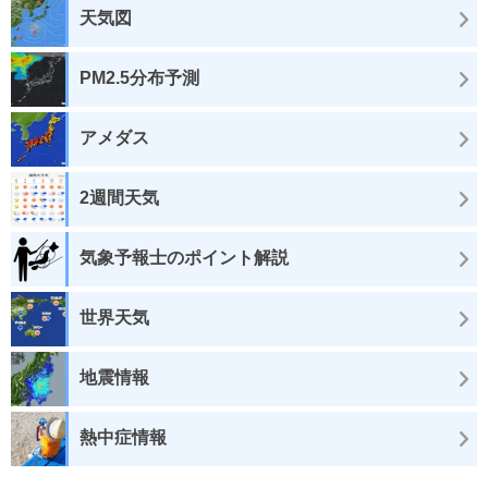
天気図
PM2.5分布予測
アメダス
2週間天気
気象予報士のポイント解説
世界天気
地震情報
熱中症情報