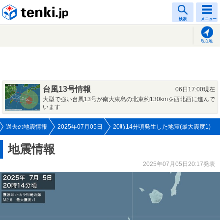
tenki.jp
検索
メニュー
現在地
台風13号情報
06日17:00現在
大型で強い台風13号が南大東島の北東約130kmを西北西に進んで
います
過去の地震情報
2025年07月05日
20時14分頃発生した地震(最大震度1)
地震情報
2025年07月05日20:17発表