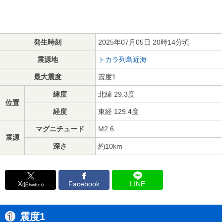
発生時刻
2025年07月05日 20時14分頃
震源地
トカラ列島近海
最大震度
震度1
緯度
北緯 29.3度
位置
経度
東経 129.4度
マグニチュード
M2.6
震源
深さ
約10km
X
Facebook
LINE
(旧twitter)
震度1