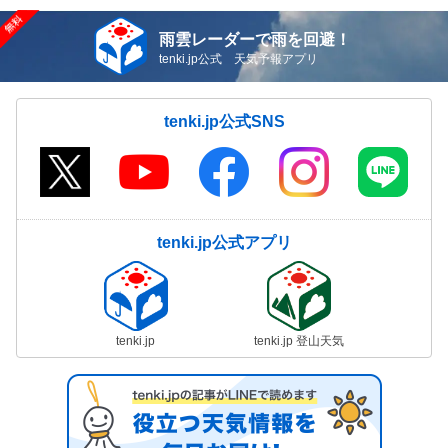
雨雲レーダーで雨を回避！
tenki.jp公式 天気予報アプリ
tenki.jp公式SNS
tenki.jp公式アプリ
tenki.jp
tenki.jp 登山天気