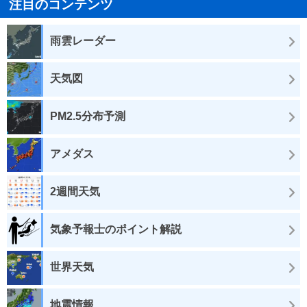
注目のコンテンツ
雨雲レーダー
天気図
PM2.5分布予測
アメダス
2週間天気
気象予報士のポイント解説
世界天気
地震情報