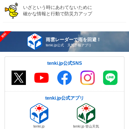
いざという時にあわてないために
確かな情報と行動で防災力アップ
雨雲レーダーで雨を回避！
tenki.jp公式 天気予報アプリ
tenki.jp公式SNS
tenki.jp公式アプリ
tenki.jp
tenki.jp 登山天気