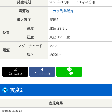
発生時刻
2025年07月05日 19時24分頃
震源地
トカラ列島近海
最大震度
震度2
緯度
北緯 29.3度
位置
経度
東経 129.5度
マグニチュード
M3.3
震源
深さ
約20km
X
Facebook
LINE
(旧twitter)
震度2
鹿児島県
鹿児島十島村