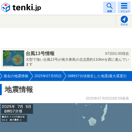
tenki.jp
検索
メニュー
現在地
台風13号情報
07日01:00現在
大型で強い台風13号が南大東島の北北西約110kmを西に進んでい
ます
過去の地震情報
2025年07月05日
08時57分頃発生した地震(最大震度2)
地震情報
2025年07月05日08:59発表