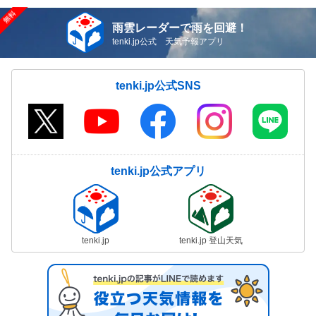
雨雲レーダーで雨を回避！
tenki.jp公式 天気予報アプリ
tenki.jp公式SNS
tenki.jp公式アプリ
tenki.jp
tenki.jp 登山天気