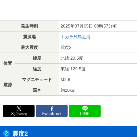
発生時刻
2025年07月05日 08時57分頃
震源地
トカラ列島近海
最大震度
震度2
緯度
北緯 29.5度
位置
経度
東経 129.5度
マグニチュード
M2.6
震源
深さ
約20km
X
Facebook
LINE
(旧twitter)
震度2