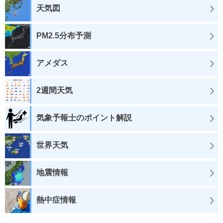
天気図
PM2.5分布予測
アメダス
2週間天気
気象予報士のポイント解説
世界天気
地震情報
熱中症情報