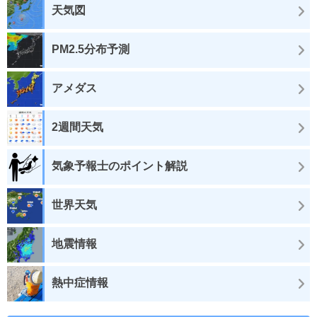
天気図
PM2.5分布予測
アメダス
2週間天気
気象予報士のポイント解説
世界天気
地震情報
熱中症情報