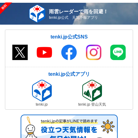
雨雲レーダーで雨を回避！
tenki.jp公式 天気予報アプリ
tenki.jp公式SNS
tenki.jp公式アプリ
tenki.jp
tenki.jp 登山天気