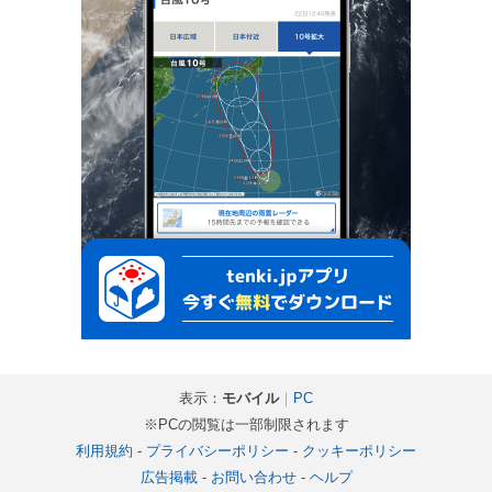
表示：
モバイル
｜
PC
※PCの閲覧は一部制限されます
利用規約
-
プライバシーポリシー
-
クッキーポリシー
広告掲載
-
お問い合わせ
-
ヘルプ