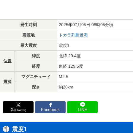
発生時刻
2025年07月05日 08時05分頃
震源地
トカラ列島近海
最大震度
震度1
緯度
北緯 29.4度
位置
経度
東経 129.5度
マグニチュード
M2.5
震源
深さ
約20km
X
Facebook
LINE
(旧twitter)
震度1